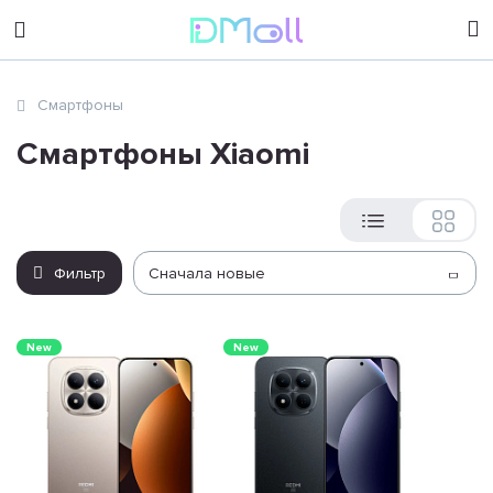
sales@dimoll.ru
Смартфоны
Контакты
Смартфоны Xiaomi
Фильтр
Сначала новые
New
New