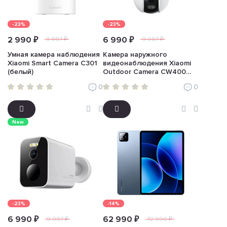
-23%
-23%
2 990 ₽
6 990 ₽
3 887 ₽
9 087 ₽
Умная камера наблюдения
Камера наружного
Xiaomi Smart Camera C301
видеонаблюдения Xiaomi
(белый)
Outdoor Camera CW400
(белый)
0
0
New
-23%
-14%
6 990 ₽
62 990 ₽
9 087 ₽
72 990 ₽