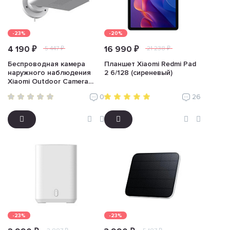
-23%
-20%
4 190 ₽
16 990 ₽
5 447 ₽
21 238 ₽
Беспроводная камера
Планшет Xiaomi Redmi Pad
наружного наблюдения
2 6/128 (сиреневый)
Xiaomi Outdoor Camera
CW100 Dual (белый)
0
26
-23%
-23%