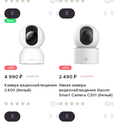
0
0
New
-23%
-23%
4 990 ₽
2 490 ₽
6 487 ₽
3 237 ₽
Камера видеонаблюдения
Умная камера
C400 (белый)
видеонаблюдения Xiaomi
Smart Camera C201 (белый)
0
0