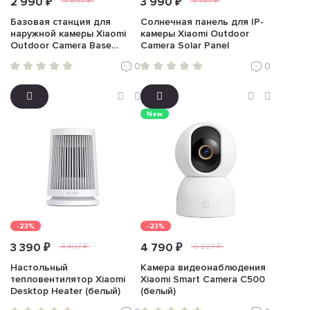
2 990 ₽
3 990 ₽
3 887 ₽
5 187 ₽
Базовая станция для
Солнечная панель для IP-
наружной камеры Xiaomi
камеры Xiaomi Outdoor
Outdoor Camera Base
Camera Solar Panel
Station (белый)
0
0
New
-23%
-23%
3 390 ₽
4 790 ₽
4 407 ₽
6 227 ₽
Настольный
Камера видеонаблюдения
тепловентилятор Xiaomi
Xiaomi Smart Camera C500
Desktop Heater (белый)
(белый)