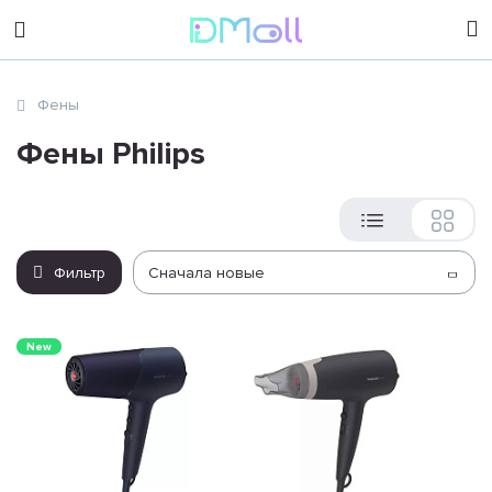
sales@dimoll.ru
Фены
Контакты
Фены Philips
Фильтр
Сначала новые
New