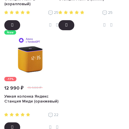
(коралловый)
25
25
New
-17%
12 990 ₽
15 588 ₽
Умная колонка Яндекс
Станция Миди (оранжевый)
22