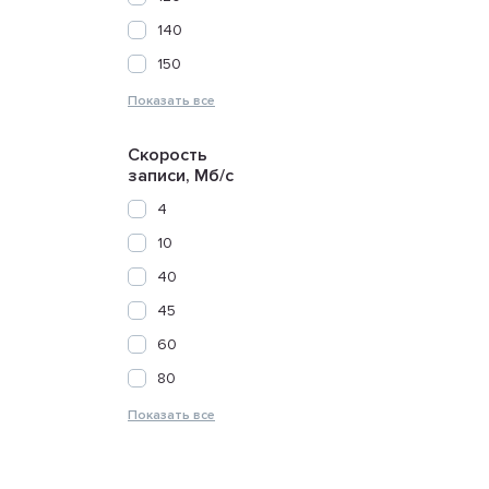
140
150
Скорость
записи, Мб/с
4
10
40
45
60
80