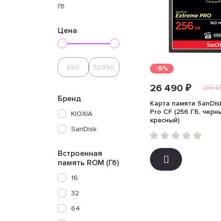
Гб
Цена
-9%
26 490 ₽
29 1
Бренд
Карта памяти SanDis
Pro CF (256 ГБ, черн
KIOXIA
красный)
SanDisk
Встроенная
память ROM (Гб)
16
32
64