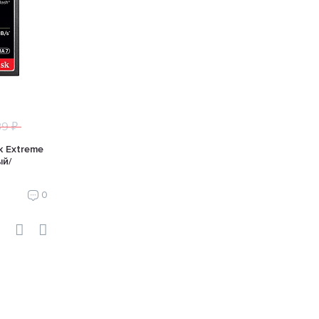
39 ₽
k Extreme
ый/
0