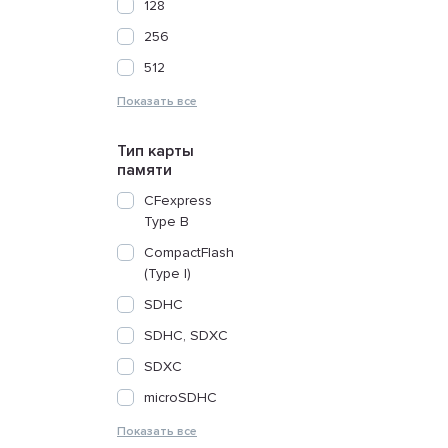
128
256
512
Тип карты
памяти
CFexpress
Type B
CompactFlash
(Type I)
SDHC
SDHC, SDXC
SDXC
microSDHC