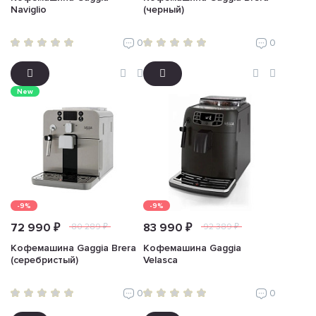
Naviglio
(черный)
0
0
New
-9%
-9%
72 990 ₽
83 990 ₽
80 289 ₽
92 389 ₽
Кофемашина Gaggia Brera
Кофемашина Gaggia
(серебристый)
Velasca
0
0