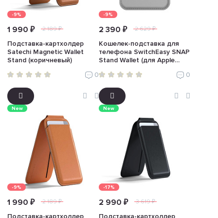
-9%
-9%
1 990 ₽
2 390 ₽
2 189 ₽
2 629 ₽
Подставка-картхолдер
Кошелек-подставка для
Satechi Magnetic Wallet
телефона SwitchEasy SNAP
Stand (коричневый)
Stand Wallet (для Apple
iPhone, серый)
0
0
New
New
-9%
-17%
1 990 ₽
2 990 ₽
2 189 ₽
3 619 ₽
Подставка-картхолдер
Подставка-картхолдер