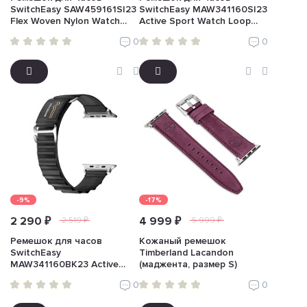
SwitchEasy SAW459161SI23
SwitchEasy MAW341160SI23
Flex Woven Nylon Watch
Active Sport Watch Loop
Loop (для Apple Watch
(для Apple Watch, звездное
0
0
42/44/45/49mm, бежевый)
мерцание)
-9%
-17%
2 290 ₽
4 999 ₽
2 519 ₽
5 999 ₽
Ремешок для часов
Кожаный ремешок
SwitchEasy
Timberland Lacandon
MAW341160BK23 Active
(маджента, размер S)
Sport Watch Loop (для
0
0
Apple Watch, черный)