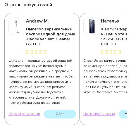
Отзывы покупателей
Andrew M.
Наталья
Пылесос вертикальный
Xiaomi / Смар
беспроводной для дома
REDMI Note 15 
Xiaomi Vacuum Cleaner
12+256 ГБ Blac
G20 EU
РОСТЕСТ
Шикарная техника, со своей задачей
Спасибо за качественный т
справляется на ура! используем в
рекомендую продавца. Все
максимальном режиме и в среднем. в
понравилось, телефон супе
максимальном режиме хватает чтобы
заявлено продавцом в опи
полностью не спеша пропылесосить
чехол в комплекте очень 
квартиру 39м². В среднем режиме,
цвет на ощупь, защитная п
можно 2 дня убирать) Подсветка
экране. Доставка быстрая. 
классная штука. Достачно лёгкий,
после уборки рука не затекает.
Посмотреть отзыв
Ozon
Посмотреть отзыв
Wil