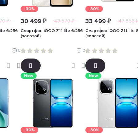
-30%
-30%
30 499 ₽
33 499 ₽
70 ₽
43 570 ₽
47 856 
ite 6/256
Смартфон iQOO Z11 lite 6/256
Смартфон iQOO Z11 lite 
(золотой)
(золотой)
0
0
New
New
-30%
-30%