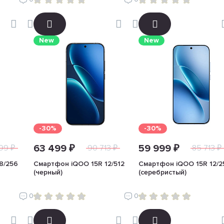
New
New
-30%
-30%
63 499 ₽
59 999 ₽
99 ₽
90 713 ₽
85 713 ₽
8/256
Смартфон iQOO 15R 12/512
Смартфон iQOO 15R 12/2
(черный)
(серебристый)
0
0