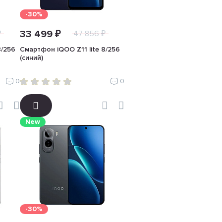
-30%
33 499 ₽
₽
47 856 ₽
8/256
Смартфон iQOO Z11 lite 8/256
(синий)
0
0
New
-30%