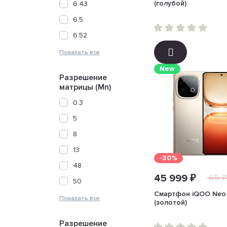
(голубой)
6.43
6.5
6.52
New
Разрешение
матрицы (Мп)
0.3
5
8
13
-30%
48
45 999 ₽
65 7
50
Смартфон iQOO Neo 
(золотой)
Разрешение