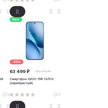
New
-30%
63 499 ₽
90 713 ₽
56
Смартфон iQOO 15R 12/512
(серебристый)
0
0