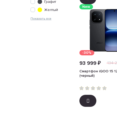
Графит
New
Желтый
-30%
93 999 ₽
134 
Смартфон iQOO 15 1
(черный)