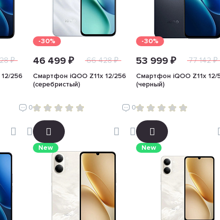
-30%
-30%
46 499 ₽
53 999 ₽
28 ₽
66 428 ₽
77 142 ₽
 12/256
Смартфон iQOO Z11x 12/256
Смартфон iQOO Z11x 12/
(серебристый)
(черный)
0
0
New
New