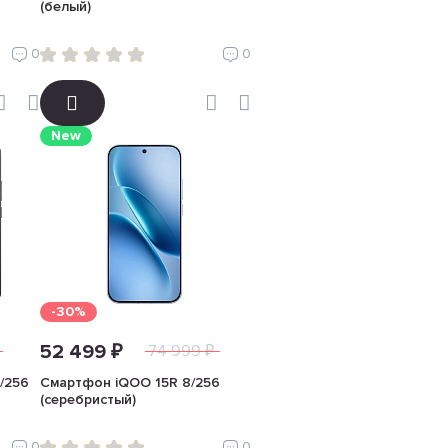
(белый)
0
0
New
-30%
52 499 ₽
74 999 ₽
/256
Смартфон iQOO 15R 8/256
(серебристый)
0
0