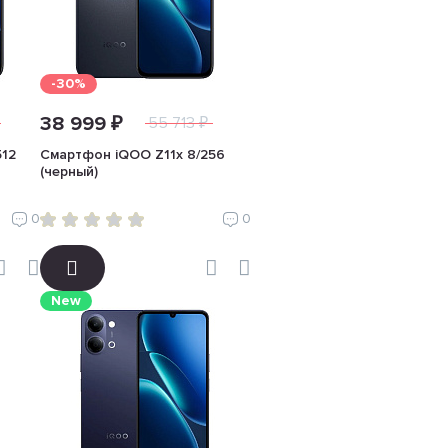
-30%
38 999 ₽
55 713 ₽
512
Смартфон iQOO Z11x 8/256
(черный)
0
0
New