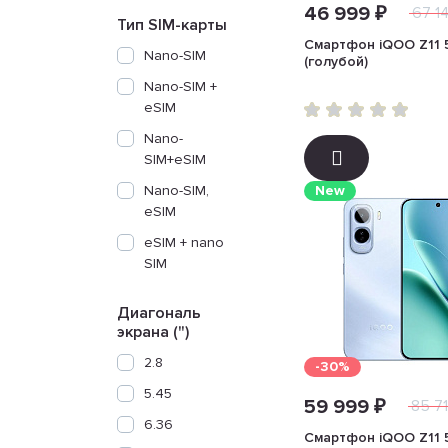
46 999 ₽
67 1
Тип SIM-карты
Смартфон iQOO Z11 
Nano-SIM
(голубой)
Nano-SIM +
eSIM
Nano-
SIM+eSIM
Nano-SIM,
New
eSIM
eSIM + nano
SIM
Диагональ
экрана (")
2.8
-30%
5.45
59 999 ₽
85 71
6.36
Смартфон iQOO Z11 5