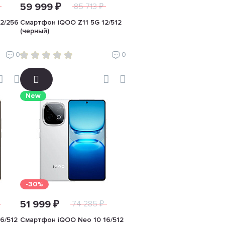
59 999 ₽
85 713 ₽
2/256
Смартфон iQOO Z11 5G 12/512
(черный)
0
0
New
-30%
51 999 ₽
74 285 ₽
6/512
Смартфон iQOO Neo 10 16/512