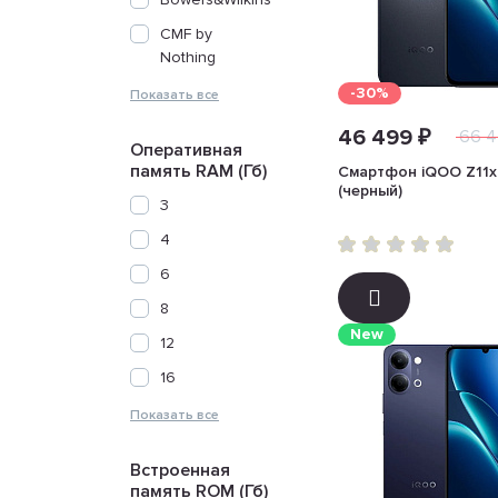
CMF by
Nothing
-30%
46 499 ₽
66 4
Оперативная
память RAM (Гб)
Смартфон iQOO Z11x
(черный)
3
4
6
8
New
12
16
Встроенная
память ROM (Гб)