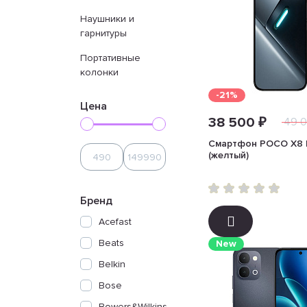
Наушники и
гарнитуры
Портативные
колонки
-21%
Цена
38 500 ₽
49 0
Смартфон POCO X8 P
(желтый)
Бренд
Acefast
Beats
New
Belkin
Bose
Bowers&Wilkins