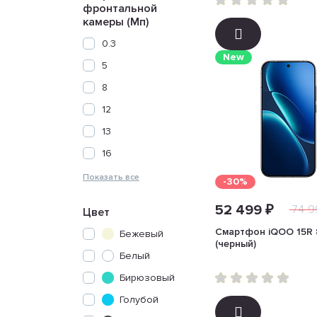
фронтальной
камеры (Мп)
0.3
New
5
8
12
13
16
-30%
52 499 ₽
74 9
Цвет
Смартфон iQOO 15R 
Бежевый
(черный)
Белый
Бирюзовый
Голубой