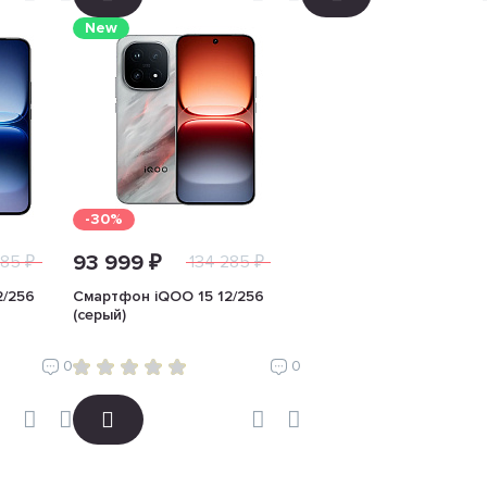
New
-30%
93 999 ₽
285 ₽
134 285 ₽
2/256
Смартфон iQOO 15 12/256
(серый)
0
0