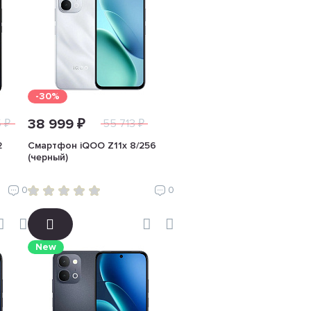
-30%
38 999 ₽
 ₽
55 713 ₽
2
Смартфон iQOO Z11x 8/256
(черный)
0
0
New