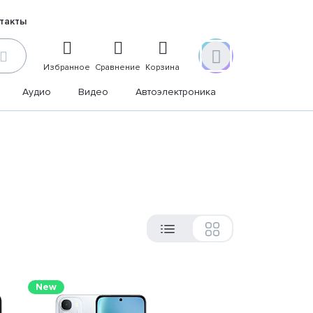
такты
Избранное
Сравнение
Корзина
Аудио
Видео
Автоэлектроника
Дом и дача
New