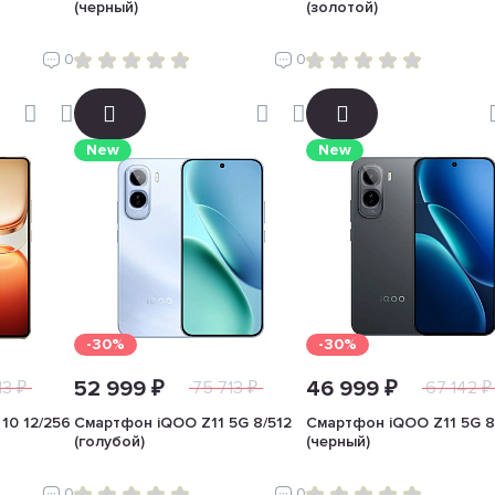
(черный)
(золотой)
0
0
New
New
-30%
-30%
52 999 ₽
46 999 ₽
13 ₽
75 713 ₽
67 142 ₽
10 12/256
Смартфон iQOO Z11 5G 8/512
Смартфон iQOO Z11 5G 8
(голубой)
(черный)
0
0