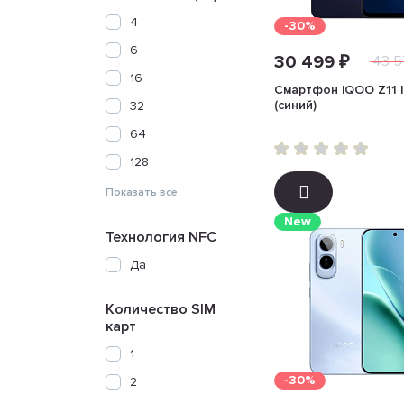
4
-30%
6
30 499 ₽
43 5
16
Смартфон iQOO Z11 l
(синий)
32
64
128
New
Технология NFC
Да
Количество SIM
карт
1
-30%
2