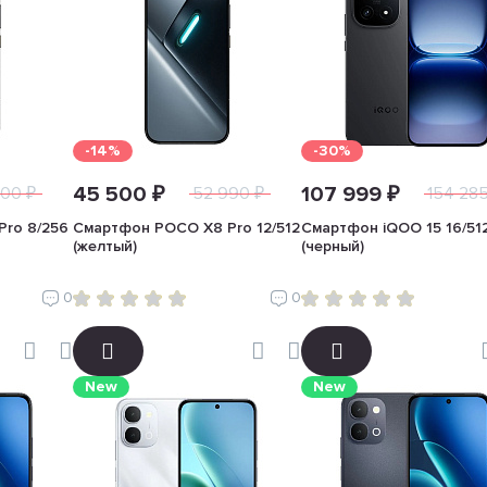
-14%
-30%
45 500 ₽
107 999 ₽
00 ₽
52 990 ₽
154 285
ro 8/256
Смартфон POCO X8 Pro 12/512
Смартфон iQOO 15 16/51
(желтый)
(черный)
0
0
New
New