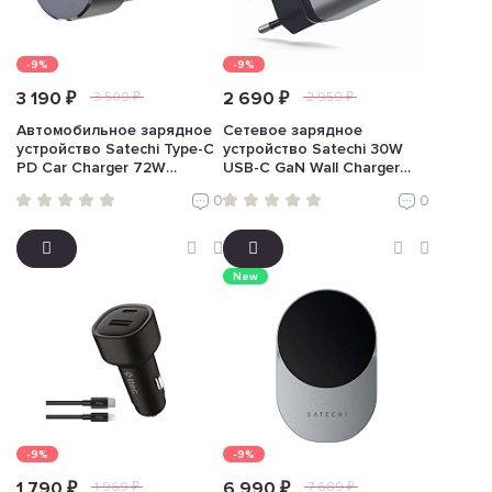
-9%
-9%
3 190 ₽
2 690 ₽
3 509 ₽
2 959 ₽
Автомобильное зарядное
Сетевое зарядное
устройство Satechi Type-C
устройство Satechi 30W
PD Car Charger 72W
USB-C GaN Wall Charger
(серый)
(серый)
0
0
New
-9%
-9%
1 790 ₽
6 990 ₽
1 969 ₽
7 689 ₽