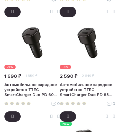
черный)
-9%
-9%
1 690 ₽
2 590 ₽
1 859 ₽
2 849 ₽
Автомобильное зарядное
Автомобильное зарядное
устройство TTEC
устройство TTEC
SmartCharger Duo PD 60W
SmartCharger Duo PD 83W
(USB-C+USB-C, черный)
(USB-C+USB-A, черный)
0
0
New