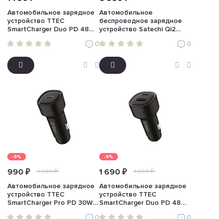
Автомобильное зарядное
Автомобильное
устройство TTEC
беспроводное зарядное
SmartCharger Duo PD 48W
устройство Satechi Qi2
(USB-C+USB-A, с кабелем
Wireless Car Charger 15W
0
0
Lightning, черный)
(серый)
-9%
-9%
990 ₽
1 690 ₽
1 089 ₽
1 859 ₽
Автомобильное зарядное
Автомобильное зарядное
устройство TTEC
устройство TTEC
SmartCharger Pro PD 30W
SmartCharger Duo PD 48W
(USB-C, черный)
with cable (USB-C+USB-A,
0
0