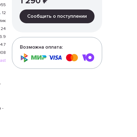
1 290 ₽
D55
12
Сообщить о поступлении
тик
24
6.9
4.7
Возможна оплата:
108
ast
о
 -