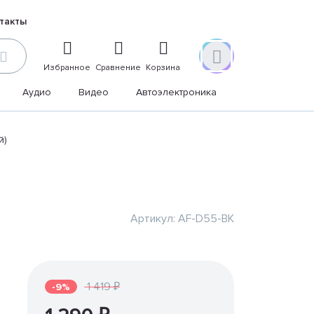
такты
Избранное
Сравнение
Корзина
Аудио
Видео
Автоэлектроника
Дом и дача
й)
Артикул: AF-D55-BK
1 419 ₽
-9%