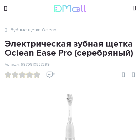
sales@dimoll.ru
Зубные щетки Oclean
Контакты
Электрическая зубная щетка
Oclean Ease Pro (серебряный)
Артикул: 6970810557299
0