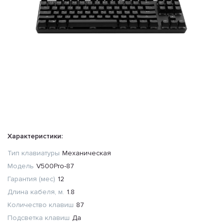
Характеристики:
Тип клавиатуры
Механическая
Модель
V500Pro-87
Гарантия (мес)
12
Длина кабеля, м.
1.8
Количество клавиш
87
Подсветка клавиш
Да