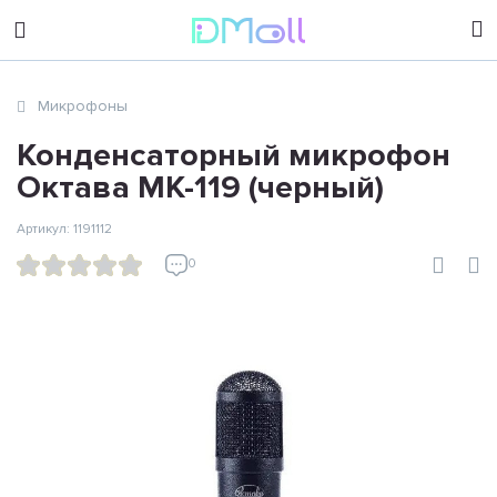
sales@dimoll.ru
Микрофоны
Контакты
Конденсаторный микрофон
Октава МК-119 (черный)
Артикул: 1191112
0