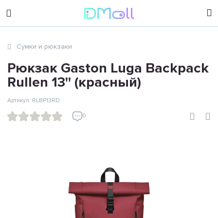
sales@dimoll.ru
Сумки и рюкзаки
Контакты
Рюкзак Gaston Luga Backpack
Rullen 13'' (красный)
Артикул: RLBP13RD
0