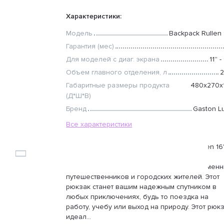
Характеристики:
Модель
Backpack Rullen 1
Гарантия (мес)
Для моделей с диаг. экрана
11'' -
Объем главного отделения, л
2
Габаритные размеры продукта
480x270x
(Д*Ш*В)
Бренд
Gaston L
Все характеристики
Рюкзак Gaston Luga GL9001 Backpack Rullen 16
— идеальное сочетание стиля,
функциональности и комфорта для современ
путешественников и городских жителей. Этот
рюкзак станет вашим надежным спутником в
любых приключениях, будь то поездка на
работу, учебу или выход на природу. Этот рюк
идеал...