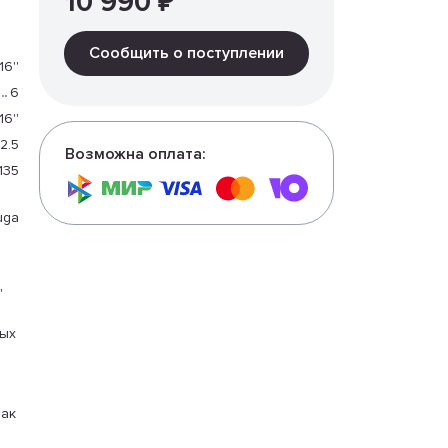
10 990 ₽
Сообщить о поступлении
6''
6
 16''
2.5
Возможна оплата:
135
uga
"
ных
зак