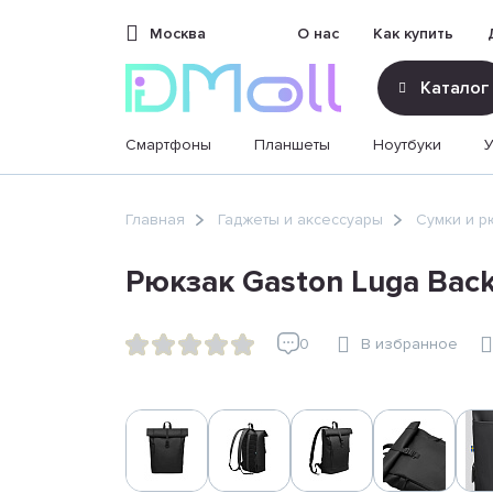
Москва
О нас
Как купить
Каталог
Смартфоны
Планшеты
Ноутбуки
sales@dimoll.ru
Главная
Гаджеты и аксессуары
Сумки и р
Контакты
Рюкзак Gaston Luga Backp
0
В избранное