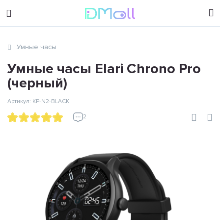
sales@dimoll.ru
Умные часы
Контакты
Умные часы Elari Chrono Pro
(черный)
Артикул: KP-N2-BLACK
2