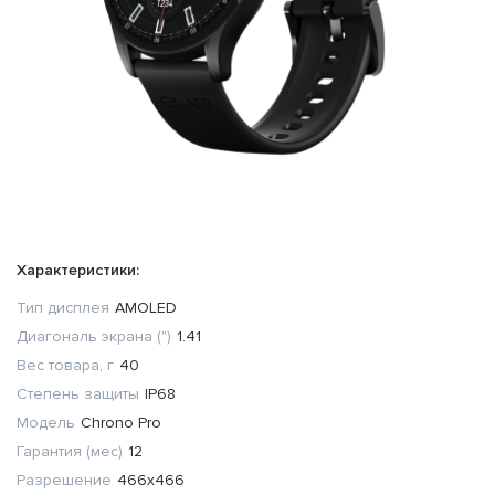
Характеристики:
Тип дисплея
AMOLED
Диагональ экрана (")
1.41
Вес товара, г
40
Степень защиты
IP68
Модель
Chrono Pro
Гарантия (мес)
12
Разрешение
466x466