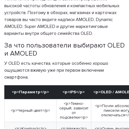
высокой частоты обновления и компактных мобильных
устройств. Поэтому в обзорах, магазинах и карточках
товаров вы часто видите надписи AMOLED, Dynamic
AMOLED, Super AMOLED и другие маркетинговые
варианты внутри общего семейства OLED.
За что пользователи выбирают OLED
и AMOLED
У OLED есть качества, которые особенно хорошо
ощущаются вживую уже при первом включении
смартфона.
<p>Параметр</p>
<p>IPS</p>
<p>OLED / AMOLE
<p>Темно-
<p>Почти абсолю
серый, зависит
<p>Черный цвет</p>
пиксели могу
от
отключаться<
подсветки</p>
<p>Контраст</p>
<p>Ниже</p>
<p>Очень высоки