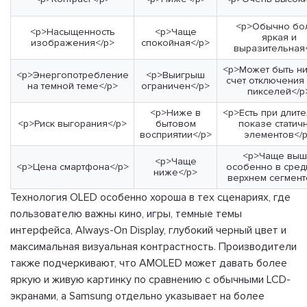
<p>Обычно бо
<p>Насыщенность
<p>Чаще
яркая и
изображения</p>
спокойная</p>
выразительная
<p>Может быть н
<p>Энергопотребление
<p>Выигрыш
счет отключения 
на темной теме</p>
ограничен</p>
пикселей</p
<p>Ниже в
<p>Есть при длит
<p>Риск выгорания</p>
бытовом
показе статич
восприятии</p>
элементов</
<p>Чаще выш
<p>Чаще
<p>Цена смартфона</p>
особенно в сред
ниже</p>
верхнем сегмент
Технология OLED особенно хороша в тех сценариях, где
пользователю важны кино, игры, темные темы
интерфейса, Always-On Display, глубокий черный цвет и
максимальная визуальная контрастность. Производители
также подчеркивают, что AMOLED может давать более
яркую и живую картинку по сравнению с обычными LCD-
экранами, а Samsung отдельно указывает на более