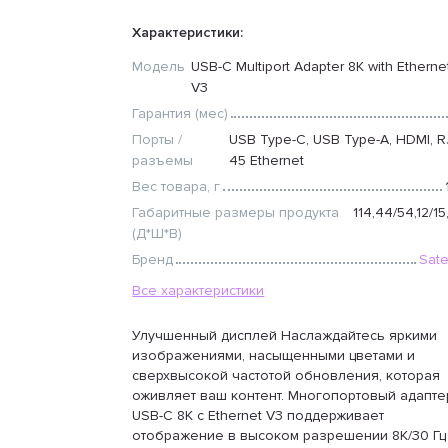
Характеристики:
Модель
USB-C Multiport Adapter 8K with Etherne
V3
Гарантия (мес)
Порты /
USB Type-C, USB Type-A, HDMI, R
разъемы
45 Ethernet
Вес товара, г
Габаритные размеры продукта
114,44/54,12/1
(Д*Ш*В)
Бренд
Sate
Все характеристики
Улучшенный дисплей Наслаждайтесь яркими
изображениями, насыщенными цветами и
сверхвысокой частотой обновления, которая
оживляет ваш контент. Многопортовый адапте
USB-C 8K с Ethernet V3 поддерживает
отображение в высоком разрешении 8K/30 Гц