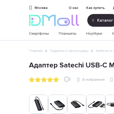
Москва
О нас
Как купить
Каталог
Смартфоны
Планшеты
Ноутбуки
sales@dimoll.ru
Главная
Гаджеты и аксессуары
Кабели и 
Контакты
Адаптер Satechi USB-C Mu
1
В избранное