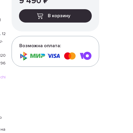
9 490 ₽
В корзину
t
12
J-
Возможна оплата:
120
5,96
chi
р
 на