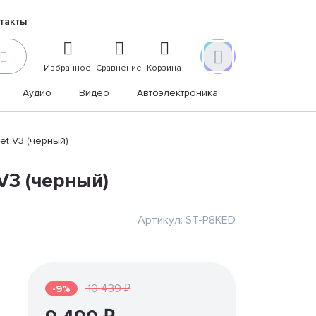
такты
Избранное
Сравнение
Корзина
Аудио
Видео
Автоэлектроника
Дом и дача
net V3 (черный)
 V3 (черный)
Артикул: ST-P8KED
10 439 ₽
-9%