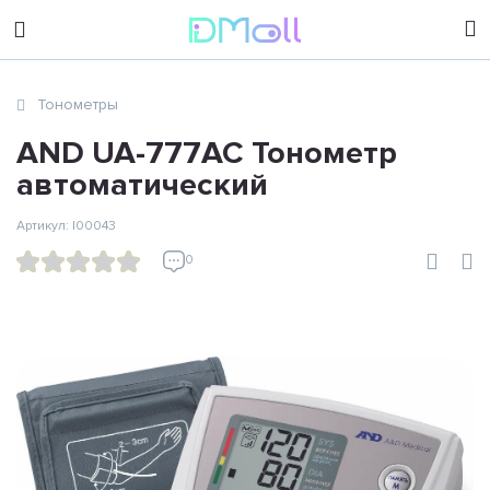
sales@dimoll.ru
Тонометры
Контакты
AND UA-777AC Тонометр
автоматический
Артикул: I00043
0