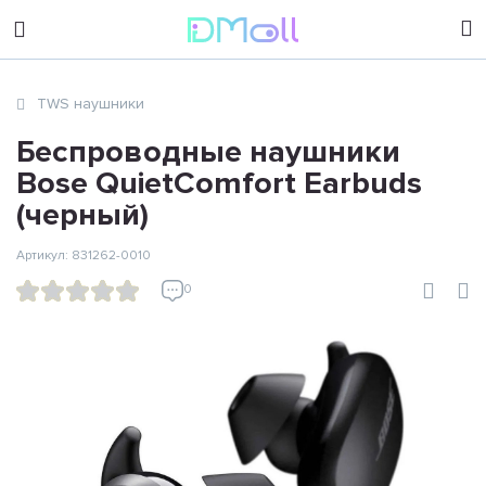
sales@dimoll.ru
TWS наушники
Контакты
Беспроводные наушники
Bose QuietComfort Earbuds
(черный)
Артикул: 831262-0010
0