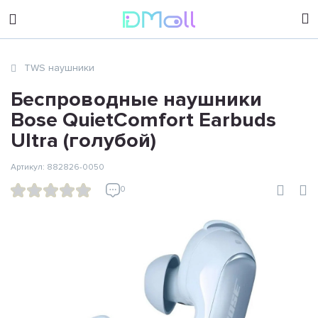
sales@dimoll.ru
TWS наушники
Контакты
Беспроводные наушники
Bose QuietComfort Earbuds
Ultra (голубой)
Артикул: 882826-0050
0