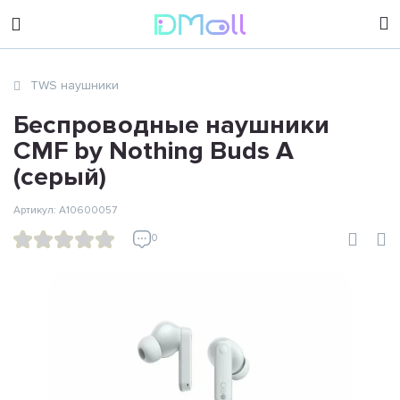
sales@dimoll.ru
TWS наушники
Контакты
Беспроводные наушники
CMF by Nothing Buds A
(серый)
Артикул: A10600057
0