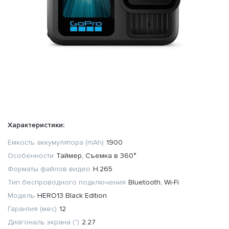
Характеристики:
Емкость аккумулятора (mAh)
1900
Особенности
Таймер, Съемка в 360°
Форматы файлов видео
H.265
Тип беспроводного подключения
Bluetooth, Wi-Fi
Модель
HERO13 Black Edition
Гарантия (мес)
12
Диагональ экрана (")
2.27