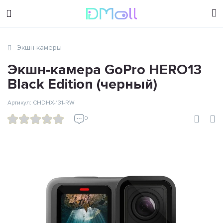
sales@dimoll.ru
Экшн-камеры
Контакты
Экшн-камера GoPro HERO13
Black Edition (черный)
Артикул: CHDHX-131-RW
0