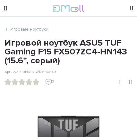
sales@dimoll.ru
Игровые ноутбуки
Контакты
Игровой ноутбук ASUS TUF
Gaming F15 FX507ZC4-HN143
(15.6'', серый)
Артикул: 90NR0GW1-M00B40
0