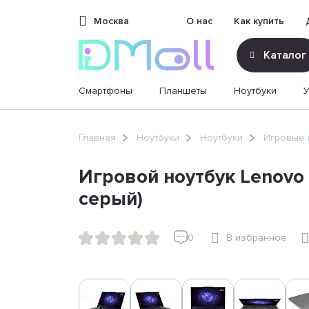
Москва
О нас
Как купить
Каталог
Смартфоны
Планшеты
Ноутбуки
sales@dimoll.ru
Главная
Ноутбуки
Ноутбуки
Игровые 
Контакты
Игровой ноутбук Lenovo L
серый)
0
В избранное