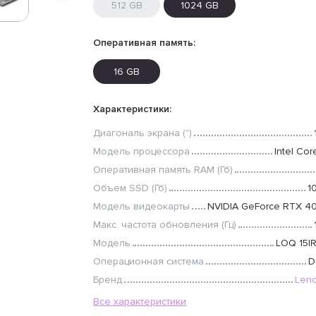
512 GB
1024 GB
Оперативная память:
16 GB
Характеристики:
Диагональ экрана (")
Модель процессора
Intel Cor
Оперативная память RAM (Гб)
Объем SSD (Гб)
1
Модель видеокарты
NVIDIA GeForce RTX 4
Макс. частота обновления (Гц)
Модель
LOQ 15I
Операционная система
D
Бренд
Len
Все характеристики