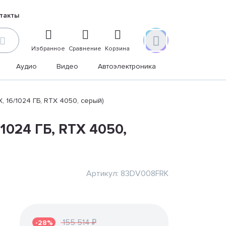
такты
Избранное
Сравнение
Корзина
Аудио
Видео
Автоэлектроника
Дом и дача
X, 16/1024 ГБ, RTX 4050, серый)
/1024 ГБ, RTX 4050,
Артикул: 83DV008FRK
155 514 ₽
-28%