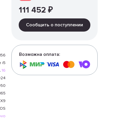
111 452 ₽
Сообщить о поступлении
Возможна оплата:
156
e i5
16
024
050
165
RX9
OS
ovo