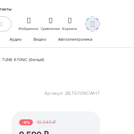
такты
Избранное
Сравнение
Корзина
Аудио
Видео
Автоэлектроника
Дом и дача
 TUNE 670NC (белый)
Артикул: JBLT670NCWHT
10 549 ₽
-9%