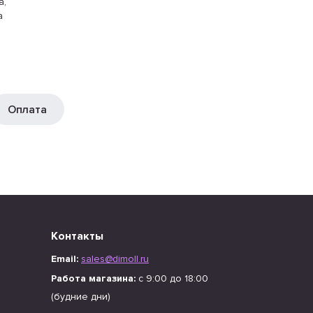
а,
а
Оплата
Контакты
Email:
sales@dimoll.ru
Работа магазина:
с 9:00 до 18:00
(будние дни)