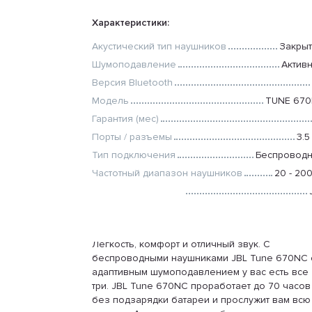
Характеристики:
Акустический тип наушников
Закры
Шумоподавление
Актив
Версия Bluetooth
Модель
TUNE 67
Гарантия (мес)
Порты / разъемы
3.5
Тип подключения
Беспровод
Частотный диапазон наушников
20 - 20
Бренд
Все характеристики
Легкость, комфорт и отличный звук. С
беспроводными наушниками JBL Tune 670NC 
адаптивным шумоподавлением у вас есть все
три. JBL Tune 670NC проработает до 70 часов
без подзарядки батареи и прослужит вам всю