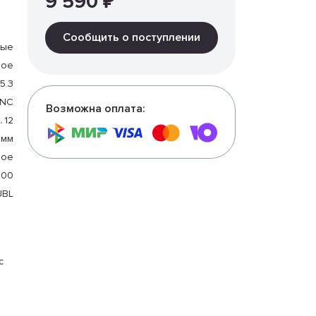
9 590 ₽
Сообщить о поступлении
тые
ное
5.3
0NC
Возможна оплата:
12
 мм
ное
000
JBL
с