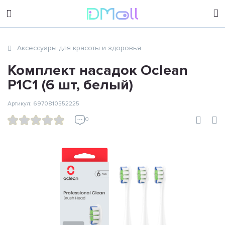
sales@dimoll.ru
Аксессуары для красоты и здоровья
Контакты
Комплект насадок Oclean
P1C1 (6 шт, белый)
Артикул: 6970810552225
0