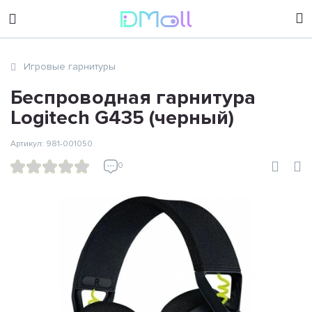
sales@dimoll.ru
Игровые гарнитуры
Контакты
Беспроводная гарнитура
Logitech G435 (черный)
Артикул: 981-001050
0