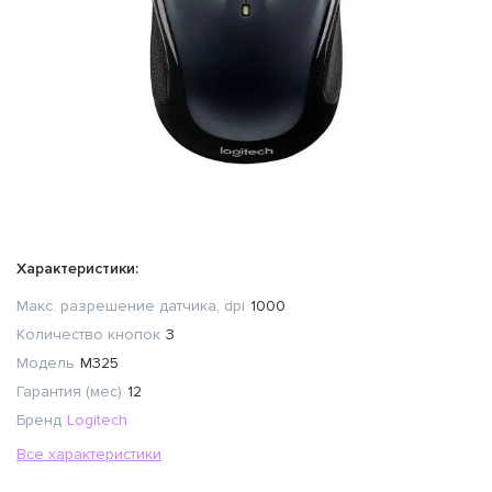
Характеристики:
Макс. разрешение датчика, dpi
1000
Количество кнопок
3
Модель
M325
Гарантия (мес)
12
Бренд
Logitech
Все характеристики