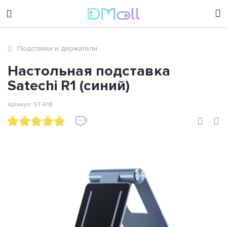
sales@dimoll.ru
Подставки и держатели
Контакты
Настольная подставка
Satechi R1 (синий)
Артикул: ST-R1B
1