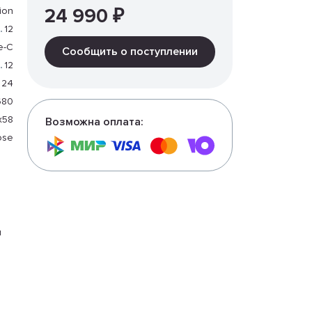
24 990 ₽
tion
12
e-C
Сообщить о поступлении
12
24
680
x58
Возможна оплата:
ose
я