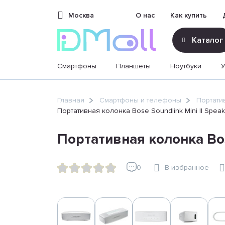
Москва
О нас
Как купить
Каталог
Смартфоны
Планшеты
Ноутбуки
sales@dimoll.ru
Главная
Смартфоны и телефоны
Портати
Портативная колонка Bose Soundlink Mini II Speake
Контакты
Портативная колонка Bose
0
В избранное