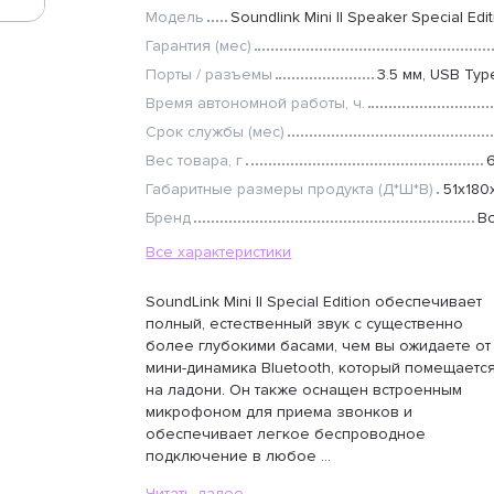
Модель
Soundlink Mini II Speaker Special Edi
Гарантия (мес)
Порты / разъемы
3.5 мм, USB Typ
Время автономной работы, ч.
Срок службы (мес)
Вес товара, г
Габаритные размеры продукта (Д*Ш*В)
51x180
Бренд
B
Все характеристики
SoundLink Mini II Special Edition обеспечивает
полный, естественный звук с существенно
более глубокими басами, чем вы ожидаете от
мини-динамика Bluetooth, который помещаетс
на ладони. Он также оснащен встроенным
микрофоном для приема звонков и
обеспечивает легкое беспроводное
подключение в любое ...
Читать далее