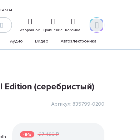
такты
Избранное
Сравнение
Корзина
Аудио
Видео
Автоэлектроника
Дом и дача
l Edition (серебристый)
Артикул: 835799-0200
27 489 ₽
-9%
oth