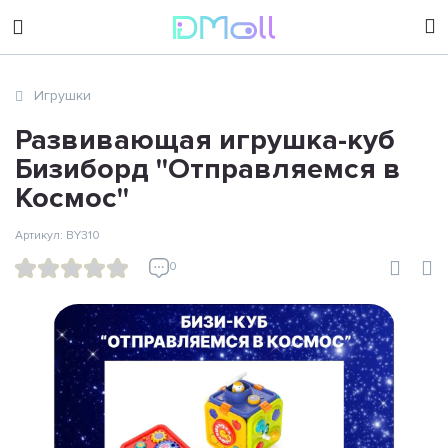
sales@dimoll.ru
Игрушки
Контакты
Развивающая игрушка-куб
Бизиборд ''Отправляемся в
Космос''
Артикул: BY310
0