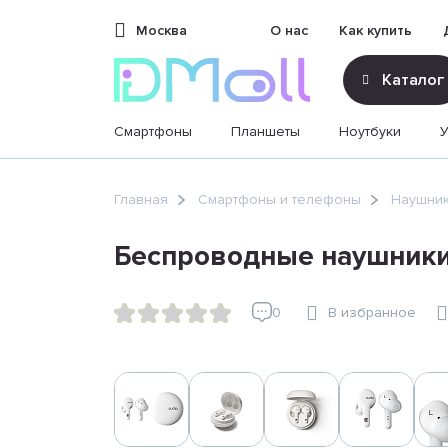
Москва
О нас
Как купить
Каталог
Смартфоны
Планшеты
Ноутбуки
sales@dimoll.ru
Главная
Смартфоны и телефоны
Наушник
Контакты
Беспроводные наушники 
0
В избранное