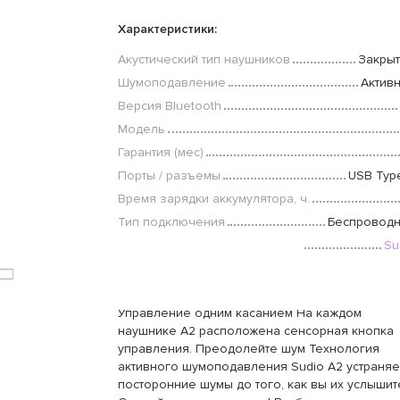
Характеристики:
Акустический тип наушников
Закры
Шумоподавление
Актив
Версия Bluetooth
Модель
Гарантия (мес)
Порты / разъемы
USB Typ
Время зарядки аккумулятора, ч.
Тип подключения
Беспровод
Бренд
Su
Все характеристики
Управление одним касанием На каждом
наушнике А2 расположена сенсорная кнопка
управления. Преодолейте шум Технология
активного шумоподавления Sudio A2 устраняе
посторонние шумы до того, как вы их услышит