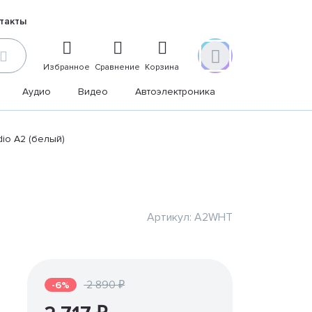
такты
Избранное
Сравнение
Корзина
Аудио
Видео
Автоэлектроника
Дом и дача
io A2 (белый)
Артикул: A2WHT
2 890 ₽
-6%