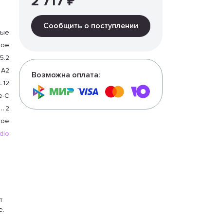
2 717 ₽
Сообщить о поступлении
тые
ное
5.2
A2
Возможна оплата:
12
e-C
2
ное
dio
т
е.