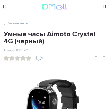
sales@dimoll.ru
Умные часы
Контакты
Умные часы Aimoto Crystal
4G (черный)
Артикул: 8360201
0