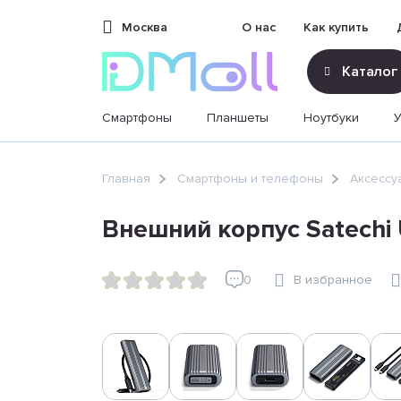
Москва
О нас
Как купить
Каталог
Смартфоны
Планшеты
Ноутбуки
sales@dimoll.ru
Главная
Смартфоны и телефоны
Аксессу
Контакты
Внешний корпус Satech
0
В избранное