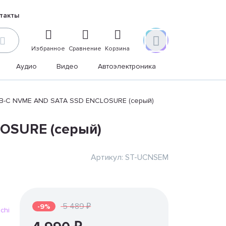
такты
Избранное
Сравнение
Корзина
Аудио
Видео
Автоэлектроника
Дом и дача
SB-C NVME AND SATA SSD ENCLOSURE (серый)
LOSURE (серый)
Артикул: ST-UCNSEM
5 489 ₽
-9%
chi