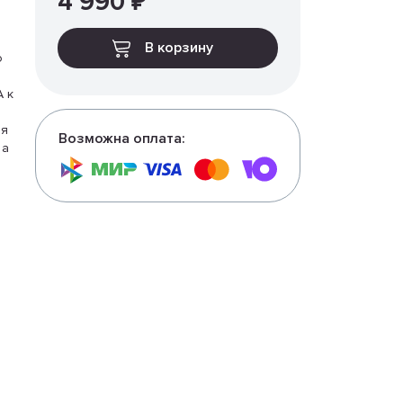
4 990 ₽
В корзину
о
A к
ия
Возможна оплата:
 а