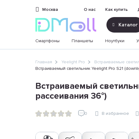
Москва
О нас
Как купить
Каталог
Смартфоны
Планшеты
Ноутбуки
sales@dimoll.ru
Главная
Yeelight Pro
Встраиваемые свети
Встраиваемый светильник Yeelight Pro S21 (downli
Контакты
Встраиваемый светильник 
рассеивания 36°)
0
В избранное