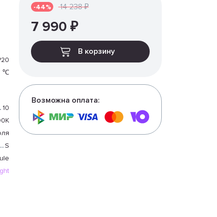
14 238 ₽
-44%
7 990 ₽
В корзину
P20
0 ℃
Возможна оплата:
10
00K
оля
S
ule
ight