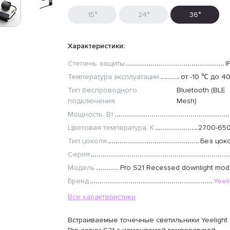
15°
24°
36°
Характеристики:
Степень защиты
I
Температура эксплуатации
от -10 ℃ до 4
Тип беспроводного
Bluetooth (BLE
подключения
Mesh)
Мощность, Вт
Цветовая температура, К
2700-65
Тип цоколя
Без цок
Серия
Модель
Pro S21 Recessed downlight mod
Бренд
Yeel
Все характеристики
Встраиваемые точечные светильники Yeelight