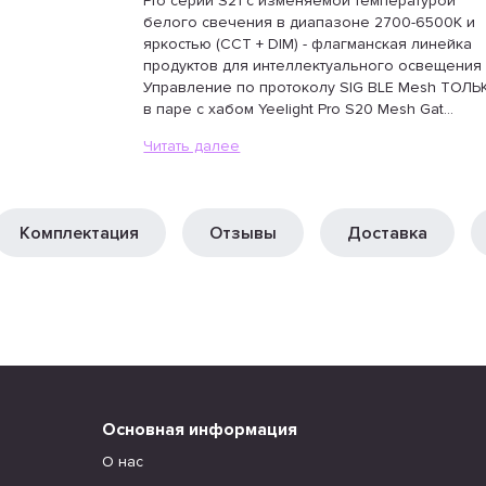
Pro серии S21 с изменяемой температурой
белого свечения в диапазоне 2700-6500K и
яркостью (CCT + DIM) - флагманская линейка
продуктов для интеллектуального освещения
Управление по протоколу SIG BLE Mesh ТОЛЬ
в паре с хабом Yeelight Pro S20 Mesh Gat...
Читать далее
Комплектация
Отзывы
Доставка
Основная информация
О нас