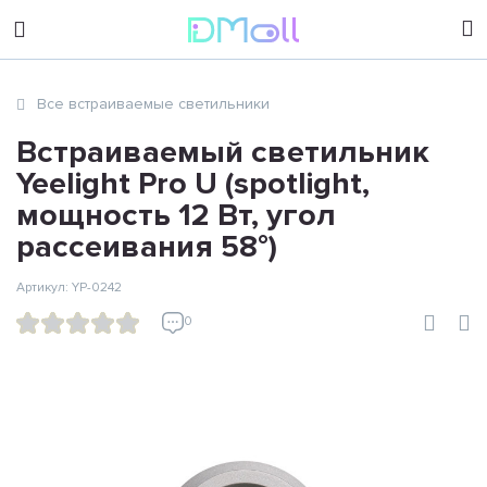
sales@dimoll.ru
Все встраиваемые светильники
Контакты
Встраиваемый светильник
Yeelight Pro U (spotlight,
мощность 12 Вт, угол
рассеивания 58°)
Артикул: YP-0242
0