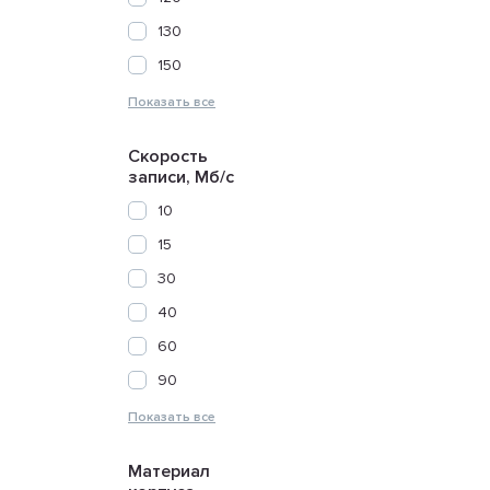
130
150
Скорость
записи, Мб/с
10
15
30
40
60
90
Материал