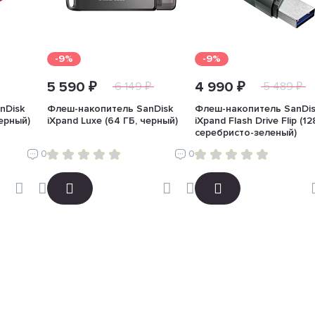
-9%
-9%
5 590 ₽
4 990 ₽
6 149 ₽
5 489 ₽
nDisk
Флеш-накопитель SanDisk
Флеш-накопитель SanDi
черный)
iXpand Luxe (64 ГБ, черный)
iXpand Flash Drive Flip (12
серебристо-зеленый)
0
0