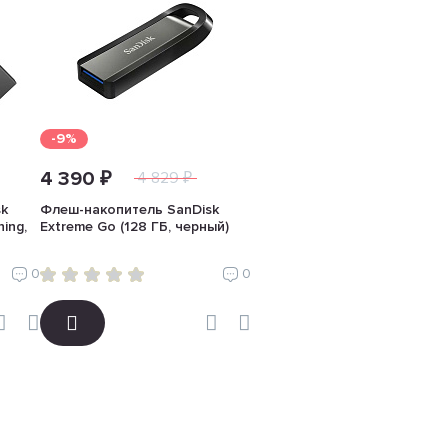
-9%
4 390 ₽
4 829 ₽
sk
Флеш-накопитель SanDisk
ning,
Extreme Go (128 ГБ, черный)
0
0