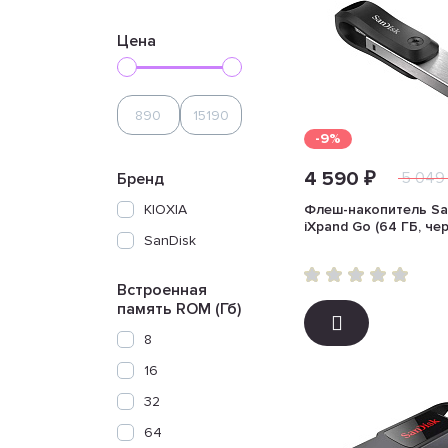
Цена
-9%
4 590 ₽
5 049
Бренд
KIOXIA
Флеш-накопитель Sa
iXpand Go (64 ГБ, че
SanDisk
Встроенная
память ROM (Гб)
8
16
32
64