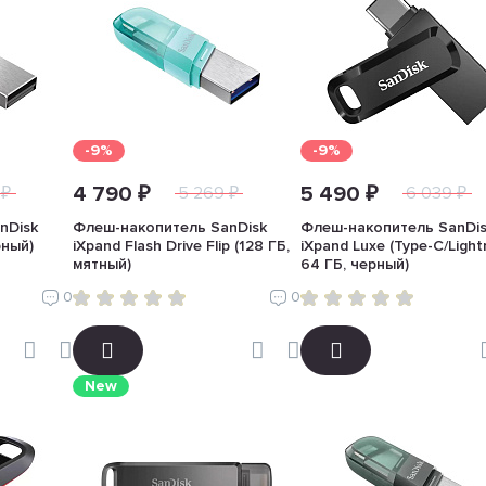
-9%
-9%
4 790 ₽
5 490 ₽
 ₽
5 269 ₽
6 039 ₽
nDisk
Флеш-накопитель SanDisk
Флеш-накопитель SanDi
рный)
iXpand Flash Drive Flip (128 ГБ,
iXpand Luxe (Type-C/Light
мятный)
64 ГБ, черный)
0
0
New