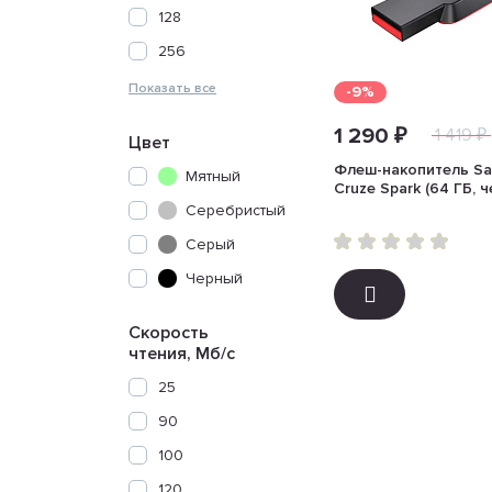
128
256
-9%
1 290 ₽
1 419 ₽
Цвет
Флеш-накопитель Sa
Мятный
Cruze Spark (64 ГБ, 
Серебристый
Серый
Черный
Скорость
чтения, Мб/с
25
90
100
120