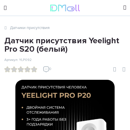
sales@dimoll.ru
Датчики присутствия
Контакты
Датчик присутствия Yeelight
Pro S20 (белый)
Артикул: YLP092
0