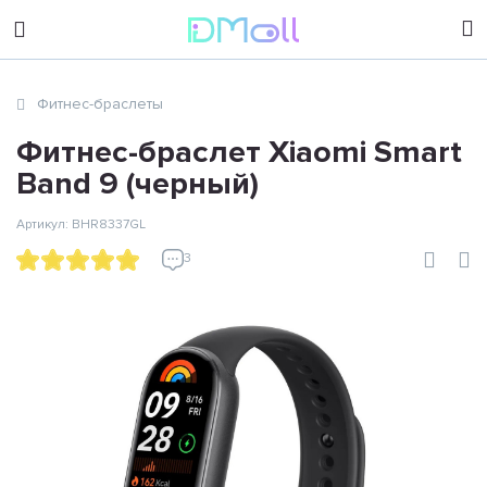
sales@dimoll.ru
Фитнес-браслеты
Контакты
Фитнес-браслет Xiaomi Smart
Band 9 (черный)
Артикул: BHR8337GL
3