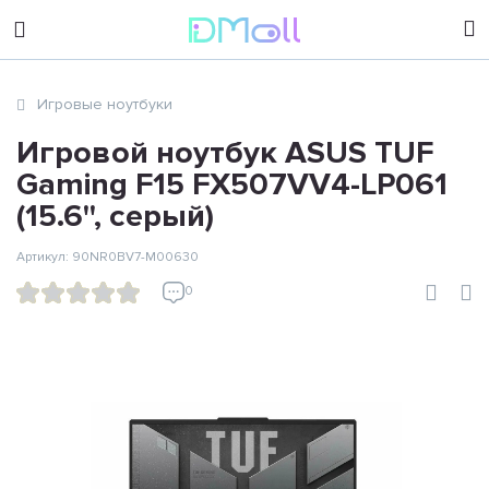
sales@dimoll.ru
Игровые ноутбуки
Контакты
Игровой ноутбук ASUS TUF
Gaming F15 FX507VV4-LP061
(15.6'', серый)
Артикул: 90NR0BV7-M00630
0