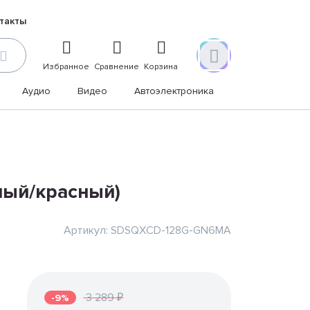
такты
Избранное
Сравнение
Корзина
Аудио
Видео
Автоэлектроника
Дом и дача
рный/красный)
Артикул: SDSQXCD-128G-GN6MA
3 289 ₽
-9%