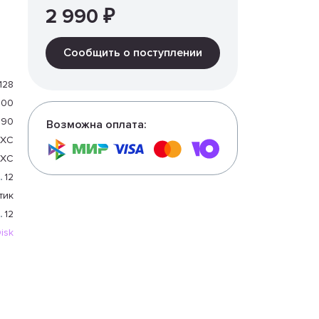
2 990 ₽
Сообщить о поступлении
128
200
90
Возможна оплата:
DXC
DXC
12
тик
12
isk