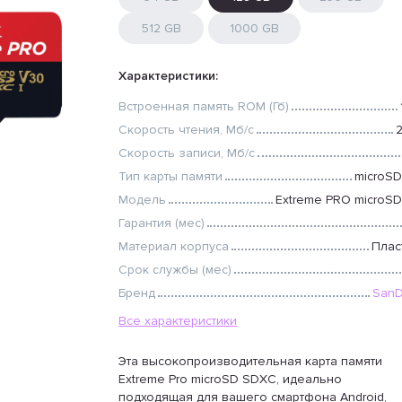
512 GB
1000 GB
Характеристики:
Встроенная память ROM (Гб)
Скорость чтения, Мб/с
Скорость записи, Мб/с
Тип карты памяти
microS
Модель
Extreme PRO microS
Гарантия (мес)
Материал корпуса
Плас
Срок службы (мес)
Бренд
SanD
Все характеристики
Эта высокопроизводительная карта памяти
Extreme Pro microSD SDXC, идеально
подходящая для вашего смартфона Android,