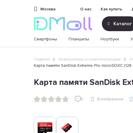
Москва
О нас
Как купить
Каталог
Смартфоны
Планшеты
Ноутбуки
sales@dimoll.ru
Главная
Компьютеры и комплектующие
Н
Карта памяти SanDisk Extreme Pro microSDXC (128
Контакты
Карта памяти SanDisk Ex
0
В избранное