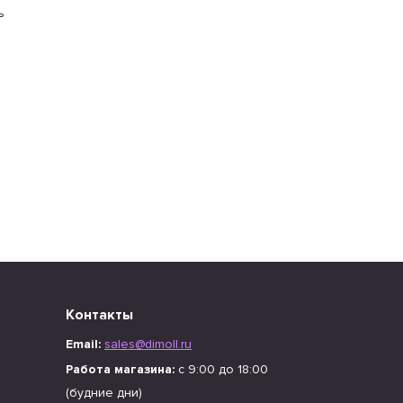
ь
Контакты
Email:
sales@dimoll.ru
Работа магазина:
с 9:00 до 18:00
(будние дни)