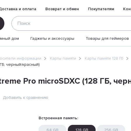
Доставка и оплата
Возврат и обмен
Покупателям
Кон
Умный дом
Гаджеты и аксессуары
Товары для геймеров
осители информации
Карты памяти
Карты памяти 128 Гб
 ГБ, черный/красный)
treme Pro microSDXC (128 ГБ, че
Добавить к сравнению
Встроенная память:
64 GB
128 GB
256 GB