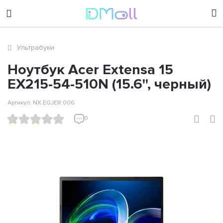
sales@dimoll.ru
Ультрабуки
Контакты
Ноутбук Acer Extensa 15
EX215-54-510N (15.6'', черный)
Артикул: NX.EGJER.006
0