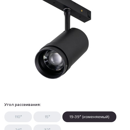
Угол рассеивания:
110°
15°
19-39° (изменяемый)
24°
32°