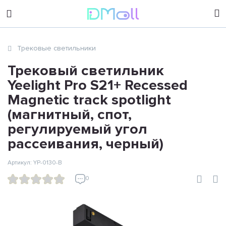
sales@dimoll.ru
Трековые светильники
Контакты
Трековый светильник
Yeelight Pro S21+ Recessed
Magnetic track spotlight
(магнитный, спот,
регулируемый угол
рассеивания, черный)
Артикул: YP-0130-B
0