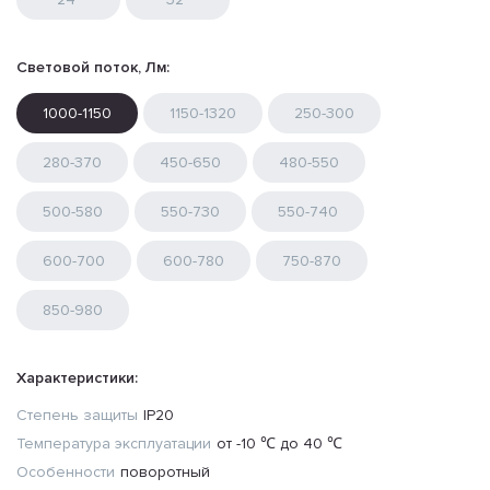
Световой поток, Лм:
1000-1150
1150-1320
250-300
280-370
450-650
480-550
500-580
550-730
550-740
600-700
600-780
750-870
850-980
Характеристики:
Степень защиты
IP20
Температура эксплуатации
от -10 ℃ до 40 ℃
Особенности
поворотный