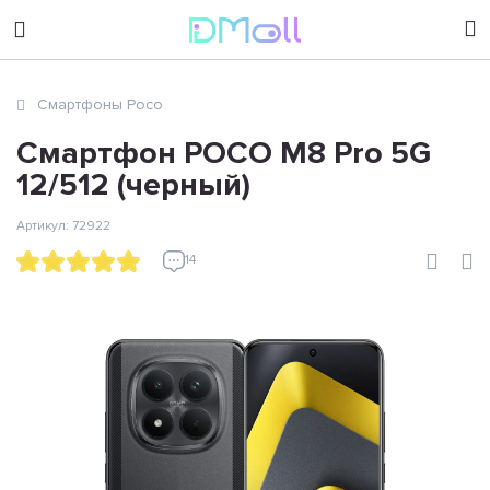
sales@dimoll.ru
Смартфоны Poco
Контакты
Смартфон POCO M8 Pro 5G
12/512 (черный)
Артикул: 72922
14