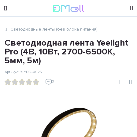
sales@dimoll.ru
Светодиодные ленты (без блока питания)
Контакты
Светодиодная лента Yeelight
Pro (4В, 10Вт, 2700-6500К,
5мм, 5м)
Артикул: YLYDD-0025
0