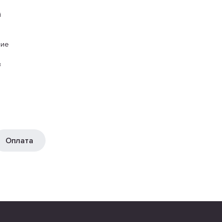
й
ние
в
Оплата