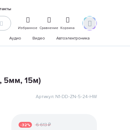
такты
Избранное
Сравнение
Корзина
Аудио
Видео
Автоэлектроника
Дом и дача
, 5мм, 15м)
Артикул: N1-DD-ZN-5-24-HW
6 613 ₽
-32%