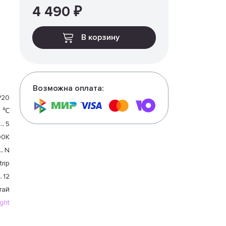
4 490 ₽
В корзину
Возможна оплата:
P20
0 ℃
5
00K
N
trip
12
тай
ight