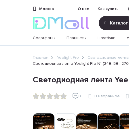
Москва
О нас
Как купить
Каталог
Смартфоны
Планшеты
Ноутбуки
sales@dimoll.ru
Главная
Yeelight Pro
Светодиодные лент
Светодиодная лента Yeelight Pro N1 (24В, 5Вт, 270
Контакты
Светодиодная лента Yeeli
0
В избранное