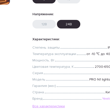
Напряжение:
12В
24В
Характеристики:
Степень защиты
I
Температура эксплуатации
от -10 ℃ до 4
Мощность, Вт
Цветовая температура, К
2700-65
Серия
Модель
PRO N1 lights
Гарантия (мес)
Страна
Ки
Бренд
Yeel
Все характеристики