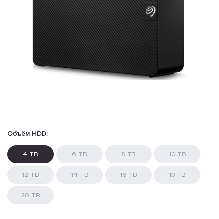
Объём HDD:
4 TB
6 TB
8 TB
10 TB
12 TB
14 TB
16 TB
18 TB
20 TB